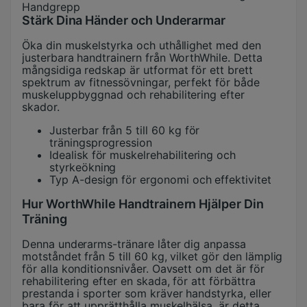
Handgrepp
Stärk Dina Händer och Underarmar
Öka din muskelstyrka och uthållighet med den
justerbara handtrainern från WorthWhile. Detta
mångsidiga redskap är utformat för ett brett
spektrum av fitnessövningar, perfekt för både
muskeluppbyggnad och rehabilitering efter
skador.
Justerbar från 5 till 60 kg för
träningsprogression
Idealisk för muskelrehabilitering och
styrkeökning
Typ A-design för ergonomi och effektivitet
Hur WorthWhile Handtrainern Hjälper Din
Träning
Denna underarms-tränare låter dig anpassa
motståndet från 5 till 60 kg, vilket gör den lämplig
för alla konditionsnivåer. Oavsett om det är för
rehabilitering efter en skada, för att förbättra
prestanda i sporter som kräver handstyrka, eller
bara för att upprätthålla muskelhälsa, är detta