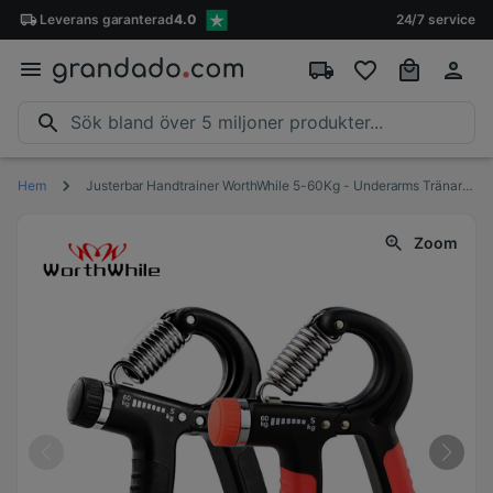
Leverans
garanterad
4.0
24/7 service
Hem
Justerbar Handtrainer WorthWhile 5-60Kg - Underarms Tränare för Muskelrehabilitering Handgrepp
Zoom