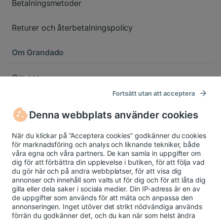
Betalningsmetoder
Returer och återbetalningspolicy
Om Grandado
Om oss
Fortsätt utan att acceptera
Rapportera en produkt
Denna webbplats använder cookies
Integritetspolicy
När du klickar på ”Acceptera cookies” godkänner du cookies
för marknadsföring och analys och liknande tekniker, både
Cookiepolicy
våra egna och våra partners. De kan samla in uppgifter om
dig för att förbättra din upplevelse i butiken, för att följa vad
du gör här och på andra webbplatser, för att visa dig
Cookieinställningar
annonser och innehåll som valts ut för dig och för att låta dig
gilla eller dela saker i sociala medier. Din IP-adress är en av
de uppgifter som används för att mäta och anpassa den
Användarvillkor
annonseringen. Inget utöver det strikt nödvändiga används
förrän du godkänner det, och du kan när som helst ändra