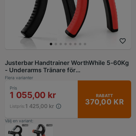
Justerbar Handtrainer WorthWhile 5-60Kg
- Underarms Tränare för
Muskelrehabilitering Handgrepp
Flera varianter
Pris
1 055,00 kr
RABATT
370,00 KR
1 425,00 kr
Listpris:
Välj en variant: