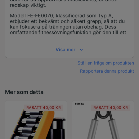
redskap viktigt.
Modell FE-FE0070, klassificerad som Typ A,
erbjuder ett bekvämt och säkert grepp, så att du
kan fokusera på träningen utan obehag. Dess
omfattande fitnessövningsfunktion gör den till ett
värdefullt tillägg till alla träningsrutiner.
Tekniska Specifikationer
Visa mer
WorthWhile handtrainern är byggd för hållbarhet
Ställ en fråga om produkten
och prestanda. Dess justerbara viktmekanism är
exakt och pålitlig, vilket möjliggör smidiga
Rapportera denna produkt
övergångar mellan motståndsnivåer.
**Typ:** A Type Gripper
Mer som detta
**Modellnummer:** FE-FE0070
RABATT 40,00 KR
RABATT 40,00 KR
**Funktion:** Omfattande Fitnessövning
**Justerbart Viktområde:** 5-60Kg
Specifikation: