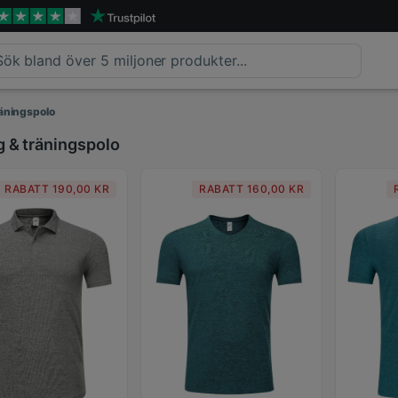
räningspolo
g & träningspolo
RABATT 190,00 KR
RABATT 160,00 KR