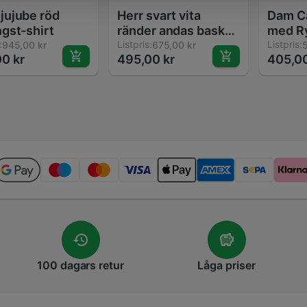
jujube röd
Herr svart vita
Dam Ca
ngst-shirt
ränder andas basket
med R
:
domar tröja
Listpris:
och Fi
Listpris:
945,00 kr
675,00 kr
5
0 kr
495,00 kr
405,00
Tunika
100 dagars
retur
Låga
priser