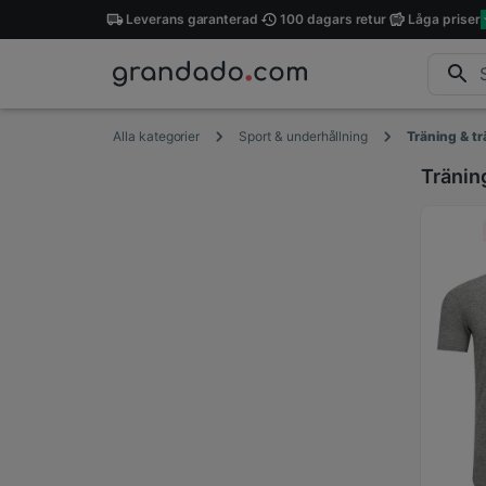
Leverans
garanterad
100 dagars
retur
Låga
priser
Alla kategorier
Sport & underhållning
Träning & t
Tränin