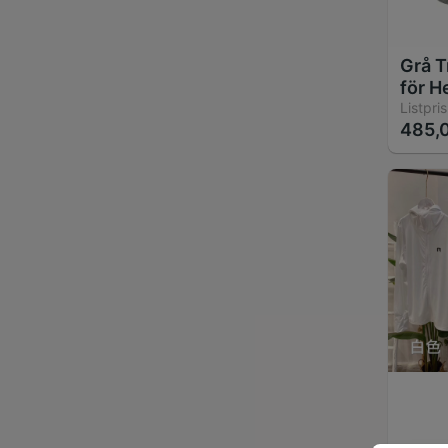
Grå T
för He
Andni
Listpris
485,0
Norm