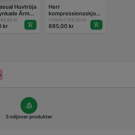
sual Huvtröja
Herr
ynkade Ärmar
kompressionsskjorta
ckor T-shirt
byxor set
Listpris:
65,00 kr
1 215,00 kr
 kr
885,00 kr
 för Hösten
bodybuilding tight
långärmad skjortor
leggings sport
kostym träning
fitness sportkläder
5 miljoner
produkter