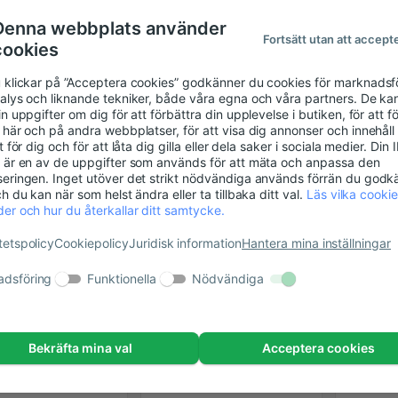
Denna webbplats använder
ar Dam
Blå Tränings T-shirt
Casual
Fortsätt utan att accept
cookies
kydd
- Andningsbar -
chokla
ingsbar
:
Normal Passform -
Listpris:
imitat
Listpris:
555,00 kr
745,00 kr
5
 klickar på ”Acceptera cookies” godkänner du cookies för marknadsf
0 kr
625,00 kr
445,00
sfiber Kläder
Herr
skjort
alys och liknande tekniker, både våra egna och våra partners. De ka
n uppgifter om dig för att förbättra din upplevelse i butiken, för att f
 Tunn Kylande
 här och på andra webbplatser, för att visa dig annonser och innehål
t för dig och för att låta dig gilla eller dela saker i sociala medier. Din I
RABATT 260,00 KR
RABATT 180,00 KR
 är en av de uppgifter som används för att mäta och anpassa den
eringen. Inget utöver det strikt nödvändiga används förrän du godk
h du kan när som helst ändra eller ta tillbaka ditt val.
Läs vilka cookie
er och hur du återkallar ditt samtycke.
tetspolicy
Cookiepolicy
Juridisk information
Hantera mina inställningar
dsföring
Funktionella
Nödvändiga
Bekräfta mina val
Acceptera cookies