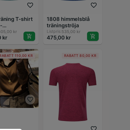
räning T-shirt
1808 himmelsblå
-
träningströja
gsbar -
Listpris:
05,00 kr
535,00 kr
 kr
475,00 kr
l Passform
RABATT 110,00 KR
RABATT 80,00 KR