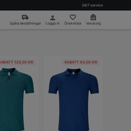
24/7 service
Spåra beställningar
Önskelista
Varukorg
Logga in
RABATT 130,00 KR
RABATT 60,00 KR