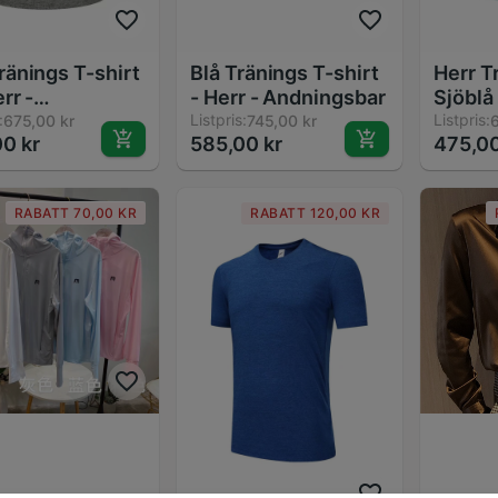
ränings T-shirt
Blå Tränings T-shirt
Herr T
rr -
- Herr - Andningsbar
Sjöblå 
ngsbar,
:
Listpris:
Andnin
Listpris:
675,00 kr
745,00 kr
6
0 kr
585,00 kr
475,00
al Passform
Norma
RABATT 70,00 KR
RABATT 120,00 KR