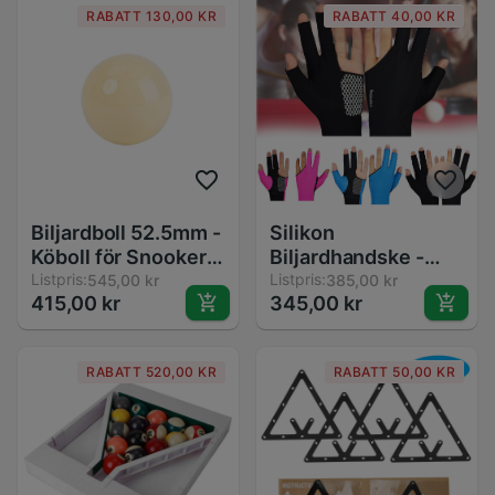
RABATT 130,00 KR
RABATT 40,00 KR
Biljardboll 52.5mm -
Silikon
Köboll för Snooker
Biljardhandske -
och Pool -
Listpris:
Anti-halk - Storlek
Listpris:
545,00 kr
385,00 kr
415,00 kr
345,00 kr
Inomhusunderhållningsutrustning
L/M
RABATT 520,00 KR
RABATT 50,00 KR