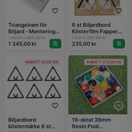
Triangelram för
6 st Biljardbord
Biljard - Montering
Klisterfilm Papper
av Snookerbollar -
Listpris:
Kick Off Film Biljard
Listpris:
1 865,00 kr
285,00 kr
1 345,00 kr
235,00 kr
Tillbehör för
Pendel Klistermärke
Engelsk Spelstil
9/10 Kort Tillbehör
RABATT 20,00 KR
RABATT 270,00 KR
Biljardbord
16-delat 38mm
klistermärke 6 st
Resin Pool