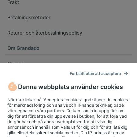
Frakt
Betalningsmetoder
Returer och återbetalningspolicy
Om Grandado
Om oss
Fortsätt utan att acceptera
Rapportera en produkt
Denna webbplats använder cookies
Integritetspolicy
När du klickar på ”Acceptera cookies” godkänner du cookies
för marknadsföring och analys och liknande tekniker, både
Cookiepolicy
våra egna och våra partners. De kan samla in uppgifter om
dig för att förbättra din upplevelse i butiken, för att följa vad
du gör här och på andra webbplatser, för att visa dig
Cookieinställningar
annonser och innehåll som valts ut för dig och för att låta dig
gilla eller dela saker i sociala medier. Din IP-adress är en av