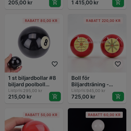
205,00 kr
1 415,00 kr
bollar standard
Antiglid - För Herr &
vanliga två storlek
Dam - Enstaka
52.5/57.2 mm svart
RABATT 80,00 KR
RABATT 220,00 KR
8 bollar ea14
1 st biljardbollar #8
Boll för
biljard poolboll
Biljardträning -
ersättning åtta boll
Listpris:
57.15mm Resin -
Listpris:
295,00 kr
945,00 kr
215,00 kr
725,00 kr
standard vanlig två
Köboll för Nybörjare
storlek 52.5/57.2
mm svart 8 boll
RABATT 50,00 KR
RABATT 60,00 KR
ea14