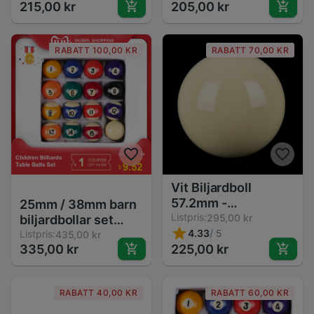
215,00 kr
205,00 kr
Erstatningsboll för
57.2mm - Svart 8
Snooker
Boll Ersättning
RABATT 100,00 KR
RABATT 70,00 KR
Vit Biljardboll
57.2mm -
25mm / 38mm barn
Träningsboll för
Listpris:
295,00 kr
biljardbollar set
Pool/Billiard -
4.33
/
5
harts polyester
Listpris:
435,00 kr
335,00 kr
Ersättningsboll
225,00 kr
harts små små
poolköbollar fullt
set
RABATT 40,00 KR
RABATT 60,00 KR