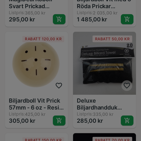
Svart Prickad
Röda Prickar
Träningsboll 57mm
Listpris:
Standard Pool
Listpris:
365,00 kr
2 035,00 kr
295,00 kr
1 485,00 kr
- Resin
Träningsboll
RABATT 120,00 KR
RABATT 50,00 KR
Biljardboll Vit Prick
Deluxe
57mm - 6 oz - Resin
Biljardhandduk
- Träningsboll för
Listpris:
Bomull - Biljard
Listpris:
425,00 kr
335,00 kr
305,00 kr
285,00 kr
Snooker
Tillbehör
Rengöringsverktyg
Amerikansk Pool &
RABATT 150,00 KR
RABATT 70,00 KR