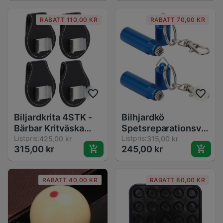
Bordsersättning
RABATT 110,00 KR
RABATT 70,00 KR
Biljardkrita 4STK -
Bilhjardkö
Bärbar Kritväska
Spetsreparationsverkt
med Klämma för
Listpris:
- 2 st - Poolkö
Listpris:
425,00 kr
315,00 kr
315,00 kr
245,00 kr
Snooker Tillbehör
Tillbehör
RABATT 40,00 KR
RABATT 80,00 KR