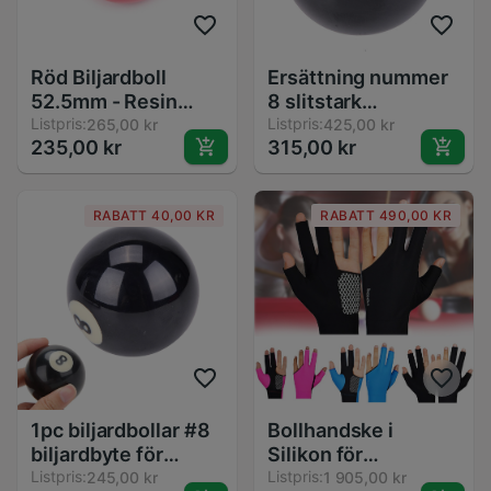
Röd Biljardboll
Ersättning nummer
52.5mm - Resin
8 slitstark
Snooker
Listpris:
köverktygsträning
Listpris:
265,00 kr
425,00 kr
235,00 kr
315,00 kr
Träningsboll
sport biljardboll
nybörjare normal
standard biljardbord
RABATT 40,00 KR
RABATT 490,00 KR
inomhus tillbehör
harts
1pc biljardbollar #8
Bollhandske i
biljardbyte för
Silikon för
biljardpooler åtta
Listpris:
Biljard/Snooker -
Listpris:
245,00 kr
1 905,00 kr