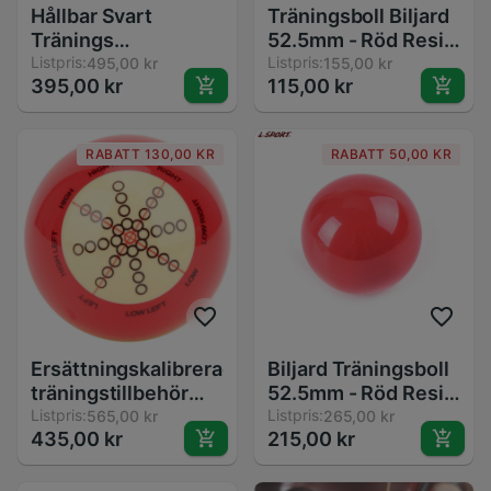
Hållbar Svart
Träningsboll Biljard
Tränings
52.5mm - Röd Resin
Biljardköboll 52mm
Listpris:
Snookerboll - Köboll
Listpris:
495,00 kr
155,00 kr
395,00 kr
115,00 kr
57mm - Harts
för Biljard
RABATT 130,00 KR
RABATT 50,00 KR
Ersättningskalibrerade
Biljard Träningsboll
träningstillbehör
52.5mm - Röd Resin
inomhusträningsboll
Listpris:
Köboll för Snooker
Listpris:
565,00 kr
265,00 kr
435,00 kr
215,00 kr
standard slitstarkt
Tillbehör
biljardbord för
nybörjare