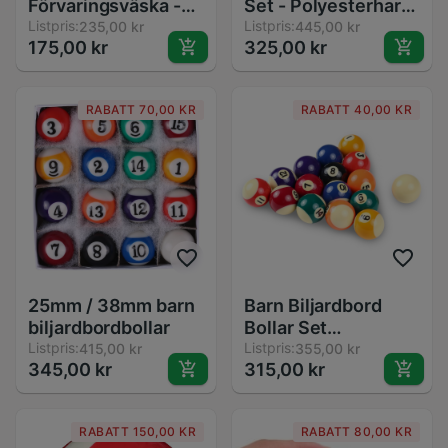
Förvaringsväska -
Set - Polyesterharts
Bärbar Biljardkö
Listpris:
- 25mm / 38mm
Listpris:
235,00 kr
445,00 kr
175,00 kr
325,00 kr
Förvaringsväska -
Flanell Klubbväska
RABATT 70,00 KR
RABATT 40,00 KR
25mm / 38mm barn
Barn Biljardbord
biljardbordbollar
Bollar Set
Listpris:
25mm/38mm -
Listpris:
415,00 kr
355,00 kr
345,00 kr
315,00 kr
Resin Liten Pool Kö
Bollar Fullt Set
RABATT 150,00 KR
RABATT 80,00 KR