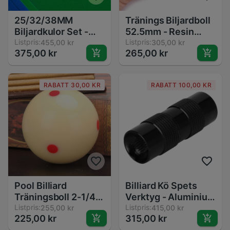
25/32/38MM
Tränings Biljardboll
Biljardkulor Set -
52.5mm - Resin
Resin Snookerbollar
Listpris:
Snookerboll för
Listpris:
455,00 kr
305,00 kr
375,00 kr
265,00 kr
för Barn
Biljard Tillbehör
RABATT 30,00 KR
RABATT 100,00 KR
Pool Billiard
Billiard Kö Spets
Träningsboll 2-1/4"
Verktyg - Aluminium
Röda Prickar
Listpris:
Legering - Spets &
Listpris:
255,00 kr
415,00 kr
225,00 kr
315,00 kr
Resinboll för
Skydd Underhåll