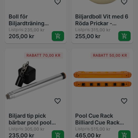
Boll för
Biljardboll Vit med 6
Biljardträning
Röda Prickar -
52.5mm - Röd Resin
Listpris:
Träningsboll för
Listpris:
235,00 kr
315,00 kr
205,00 kr
255,00 kr
Köboll för Snooker
Snooker och Pool
RABATT 70,00 KR
RABATT 50,00 KR
Biljard tip pick
Pool Cue Rack
bärbar pool pool
Billiard Cue Rack
snooker stick
Listpris:
Väggfäste Snooker
Listpris:
305,00 kr
515,00 kr
235,00 kr
465,00 kr
shaper handtag tip
Tillbehör för