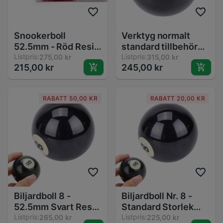
Snookerboll
Verktyg normalt
52.5mm - Röd Resin
standard tillbehör
Träningsboll för
Listpris:
kö biljardbord sport
Listpris:
275,00 kr
315,00 kr
215,00 kr
245,00 kr
Biljard
inomhus träning
nybörjare hållbar
ersättning nummer
RABATT 50,00 KR
RABATT 20,00 KR
8 biljardboll harts
Biljardboll 8 -
Biljardboll Nr. 8 -
52.5mm Svart Resin
Standard Storlek
Standard -
Listpris:
52.5mm eller
Listpris:
265,00 kr
225,00 kr