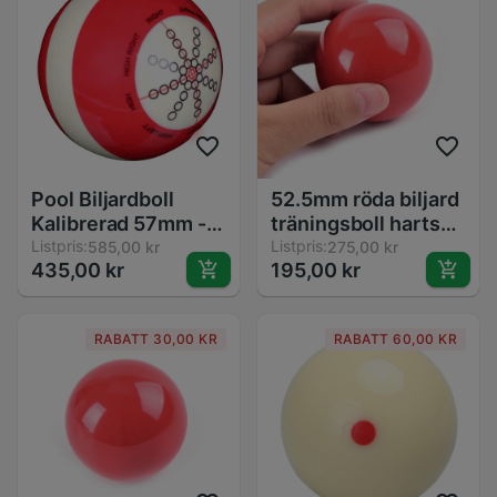
Pool Biljardboll
52.5mm röda biljard
Kalibrerad 57mm -
träningsboll harts
Resin Hållbar för
Listpris:
snooker boll köboll
Listpris:
585,00 kr
275,00 kr
435,00 kr
195,00 kr
Inomhusträning -
för biljard snooker
Standard Tillbehör
tillbehör pool bollar
för Nybörjare
RABATT 30,00 KR
RABATT 60,00 KR