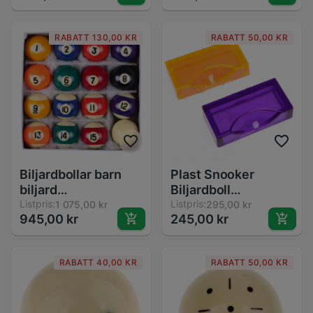
pricker
Fixering av
ersättningsverktyg
Biljardtillbehör
RABATT 130,00 KR
RABATT 50,00 KR
Biljardbollar barn
Plast Snooker
biljard
Biljardboll
biljardbordbollar
Listpris:
Markerare - 2-pack -
Listpris:
1 075,00 kr
295,00 kr
945,00 kr
245,00 kr
bolas de billar
Orange / Lila
polyester harts små
köbollar full
RABATT 40,00 KR
RABATT 50,00 KR
uppsättning
snookerbollar