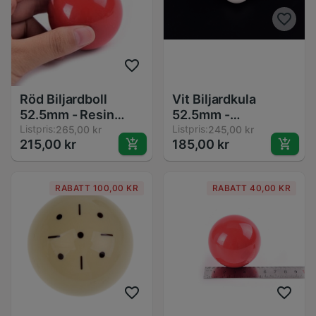
Röd Biljardboll
Vit Biljardkula
52.5mm - Resin
52.5mm -
Träningsboll för
Listpris:
Träningsboll för
Listpris:
265,00 kr
245,00 kr
215,00 kr
185,00 kr
Snooker
Snooker och Biljard
RABATT 100,00 KR
RABATT 40,00 KR