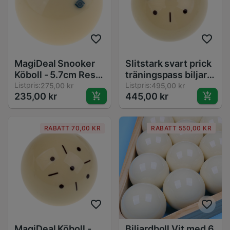
MagiDeal Snooker
Slitstark svart prick
Köboll - 5.7cm Resin
träningspass biljard
Vit - Biljard
Listpris:
poolkö 52mm 57mm
Listpris:
275,00 kr
495,00 kr
235,00 kr
445,00 kr
Tränings- och
Ersättningsboll
RABATT 70,00 KR
RABATT 550,00 KR
MagiDeal Köboll -
Biljardboll Vit med 6