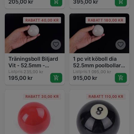
205,00 kr
395,00 kr
Ball - Resin
RABATT 40,00 KR
RABATT 180,00 KR
Träningsboll Biljard
1 pc vit köboll dia
Vit - 52.5mm -
52.5mm poolbollar
Köboll för Snooker
Listpris:
biljardträningsbollsnoo
Listpris:
235,00 kr
1 095,00 kr
195,00 kr
915,00 kr
och Pool
RABATT 30,00 KR
RABATT 110,00 KR