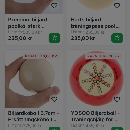
Premium biljard
Harts biljard
poolkö, stark
träningspass pool
snooker biljardkö
Listpris:
biljard biljard
Listpris:
285,00 kr
265,00 kr
235,00 kr
235,00 kr
för
tillbehör med 5.7cm
biljardentusiaster
diameter
RABATT 70,00 KR
RABATT 60,00 KR
Biljardköboll 5.7cm -
YOSOO Biljardboll -
Ersättningsköboll
Träningshjälp för
för Snooker
Listpris:
Amerikansk Pool 8
Listpris:
275,00 kr
455,00 kr