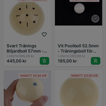
Snooker
Svart Tränings
Vit Poolboll 52.5mm
Biljardboll 57mm -
- Träningsboll för
Slitstarkt Harts för
Listpris:
Biljard - Köboll
Listpris:
595,00 kr
255,00 kr
445,00 kr
185,00 kr
Pool
RABATT 50,00 KR
RABATT 30,00 KR